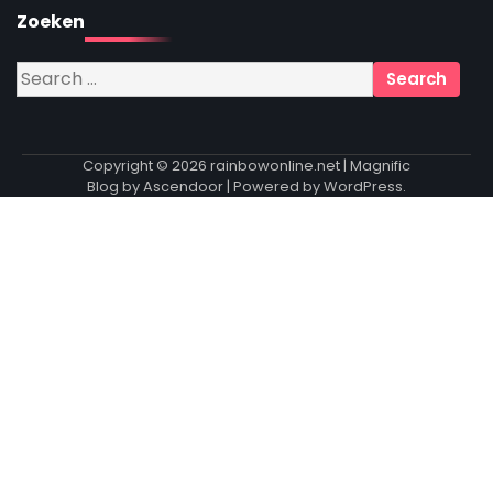
Zoeken
Search
for:
Copyright © 2026
rainbowonline.net
| Magnific
Blog by
Ascendoor
| Powered by
WordPress
.