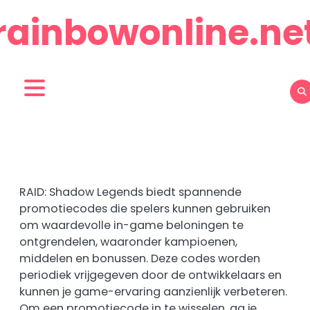
Skip
rainbowonline.ne
to
content
RAID: Shadow Legends biedt spannende
promotiecodes die spelers kunnen gebruiken
om waardevolle in-game beloningen te
ontgrendelen, waaronder kampioenen,
middelen en bonussen. Deze codes worden
periodiek vrijgegeven door de ontwikkelaars en
kunnen je game-ervaring aanzienlijk verbeteren.
Om een promotiecode in te wisselen, ga je